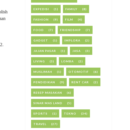
EXPEDISI
(1)
FAMILY
(8)
olish
han
FASHION
(9)
FILM
(4)
FOOD
(7)
FRIENDSHIP
(7)
GADGET
(1)
IMPLORA
(2)
2.
JAJAN PASAR
(1)
JASA
(3)
LIVING
(3)
LOMBA
(2)
MUSLIMAH
(1)
OTOMOTIF
(6)
PENDIDIKAN
(9)
RENT CAR
(2)
RESEP MASAKAN
(6)
SINAR MAS LAND
(5)
SPORTS
(1)
TEKNO
(34)
TRAVEL
(27)