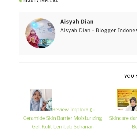
BEAUTY
,
IMPLORA
Aisyah Dian
Aisyah Dian - Blogger Indone
YOU 
Review Implora 8+
Ceramide Skin Barrier Moisturizing
Skincare da
Gel, Kulit Lembab Seharian
Be