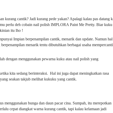
an kurang cantik? Jadi kurang pede yakan? Apalagi kalau pas datang k
kamu perlu deh cobain nail polish IMPLORA Paint Me Pretty. Biar kuku
inian itu lho !
mpunyai Impian berpenampilan cantik, menarik dan update. Namun hal
apat berpenampilan menarik tentu dibutuhkan berbagai usaha mempercanti
alah dengan menggunakan pewarna kuku atau nail polish yang
ketika kita sedang berinteraksi. Hal ini juga dapat meningkatkan rasa
g yang seakan takjub melihat kukuku yang cantik.
harus menggunakan bunga dan daun pacar cina. Sumpah, itu merepotkan
rlalu cepat diangkat warna kurang cantik, tapi kalau kelamaan jadi