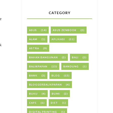
CATEGORY
e
ASUS
(14)
ASUS ZENBOOK
(3)
ALAM
(1)
APLIKASI
(11)
k
ASTRA
(9)
BAHAN BANGUNAN
(2)
BALI
(2)
BALIKPAPAN
(15)
BANDUNG
(1)
BANK
(3)
BLOG
(15)
BLOGGERBALIKPAPAN
(4)
BUKU
(4)
BUMI
(2)
CAFE
(1)
DIET
(1)
DIGITAL PRINTING
(1)