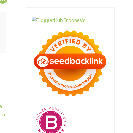
a
fum