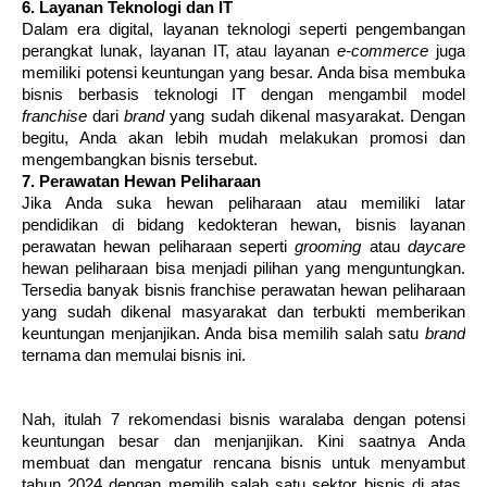
6. Layanan Teknologi dan IT
Dalam era digital, layanan teknologi seperti pengembangan
perangkat lunak, layanan IT, atau layanan
e-commerce
juga
memiliki potensi keuntungan yang besar. Anda bisa membuka
bisnis berbasis teknologi IT dengan mengambil model
franchise
dari
brand
yang sudah dikenal masyarakat. Dengan
begitu, Anda akan lebih mudah melakukan promosi dan
mengembangkan bisnis tersebut.
7. Perawatan Hewan Peliharaan
Jika Anda suka hewan peliharaan atau memiliki latar
pendidikan di bidang kedokteran hewan, bisnis layanan
perawatan hewan peliharaan seperti
grooming
atau
daycare
hewan peliharaan bisa menjadi pilihan yang menguntungkan.
Tersedia banyak bisnis franchise
perawatan hewan peliharaan
yang sudah dikenal masyarakat dan terbukti memberikan
keuntungan menjanjikan. Anda bisa memilih salah satu
brand
ternama dan memulai bisnis ini.
Nah, itulah 7 rekomendasi bisnis waralaba dengan potensi
keuntungan besar dan menjanjikan. Kini saatnya Anda
membuat dan mengatur rencana bisnis untuk menyambut
tahun 2024 dengan memilih salah satu sektor bisnis di atas.