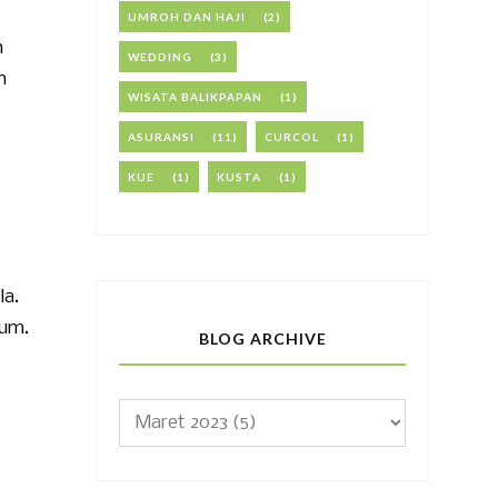
UMROH DAN HAJI
(2)
n
WEDDING
(3)
n
WISATA BALIKPAPAN
(1)
ASURANSI
(11)
CURCOL
(1)
KUE
(1)
KUSTA
(1)
la.
kum.
BLOG ARCHIVE