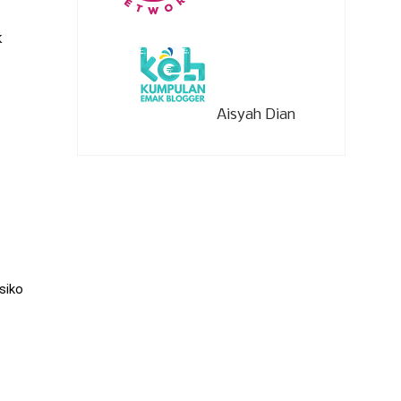
k
Aisyah Dian
siko