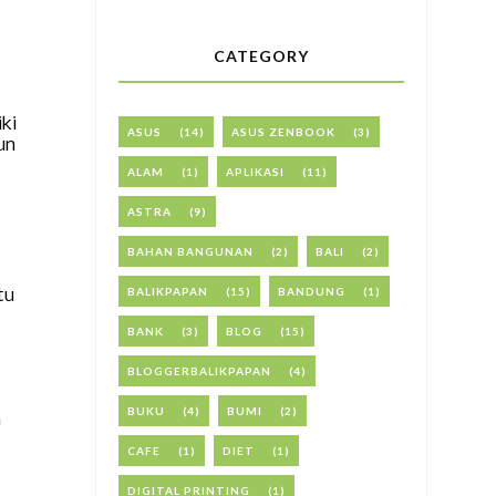
CATEGORY
ki
ASUS
(14)
ASUS ZENBOOK
(3)
un
ALAM
(1)
APLIKASI
(11)
ASTRA
(9)
BAHAN BANGUNAN
(2)
BALI
(2)
BALIKPAPAN
(15)
BANDUNG
(1)
tu
BANK
(3)
BLOG
(15)
BLOGGERBALIKPAPAN
(4)
BUKU
(4)
BUMI
(2)
n
CAFE
(1)
DIET
(1)
DIGITAL PRINTING
(1)