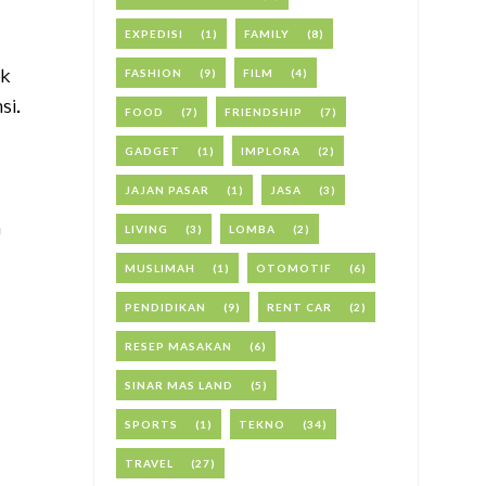
EXPEDISI
(1)
FAMILY
(8)
FASHION
(9)
FILM
(4)
ek
si.
FOOD
(7)
FRIENDSHIP
(7)
GADGET
(1)
IMPLORA
(2)
JAJAN PASAR
(1)
JASA
(3)
n
LIVING
(3)
LOMBA
(2)
MUSLIMAH
(1)
OTOMOTIF
(6)
PENDIDIKAN
(9)
RENT CAR
(2)
RESEP MASAKAN
(6)
SINAR MAS LAND
(5)
SPORTS
(1)
TEKNO
(34)
TRAVEL
(27)