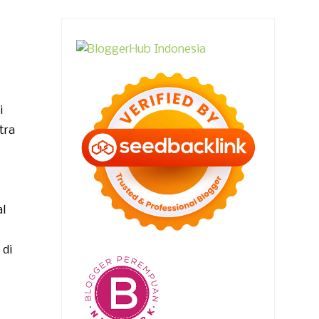
i
tra
l
di