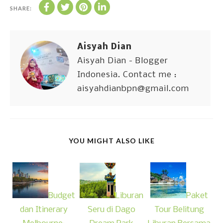
SHARE:
Aisyah Dian
Aisyah Dian - Blogger
Indonesia. Contact me :
aisyahdianbpn@gmail.com
YOU MIGHT ALSO LIKE
Budget
Liburan
Paket
dan Itinerary
Seru di Dago
Tour Belitung