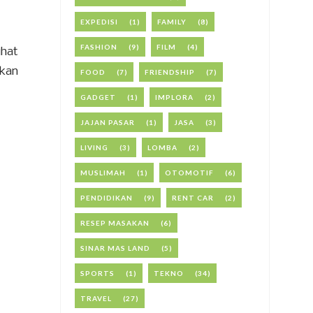
EXPEDISI
(1)
FAMILY
(8)
FASHION
(9)
FILM
(4)
ihat
rkan
FOOD
(7)
FRIENDSHIP
(7)
GADGET
(1)
IMPLORA
(2)
JAJAN PASAR
(1)
JASA
(3)
LIVING
(3)
LOMBA
(2)
MUSLIMAH
(1)
OTOMOTIF
(6)
PENDIDIKAN
(9)
RENT CAR
(2)
RESEP MASAKAN
(6)
SINAR MAS LAND
(5)
SPORTS
(1)
TEKNO
(34)
TRAVEL
(27)