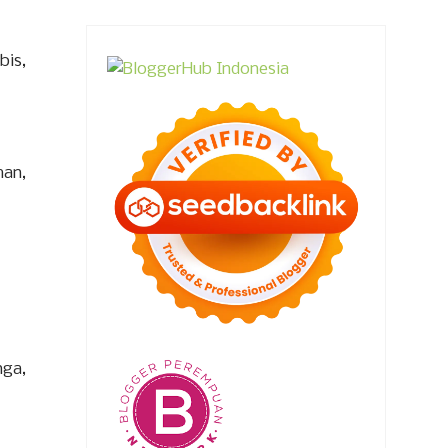
bis,
man,
nga,