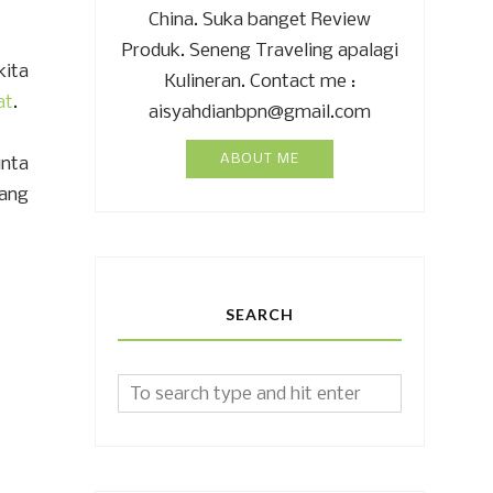
China. Suka banget Review
Produk. Seneng Traveling apalagi
kita
Kulineran. Contact me :
at
.
aisyahdianbpn@gmail.com
ABOUT ME
inta
tang
SEARCH