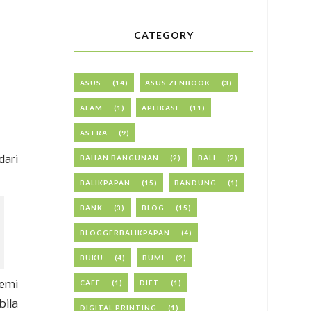
CATEGORY
ASUS
(14)
ASUS ZENBOOK
(3)
ALAM
(1)
APLIKASI
(11)
ASTRA
(9)
dari
BAHAN BANGUNAN
(2)
BALI
(2)
BALIKPAPAN
(15)
BANDUNG
(1)
BANK
(3)
BLOG
(15)
BLOGGERBALIKPAPAN
(4)
BUKU
(4)
BUMI
(2)
demi
CAFE
(1)
DIET
(1)
bila
DIGITAL PRINTING
(1)