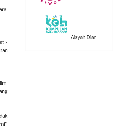
ara,
Aisyah Dian
ati-
eman
lim,
yang
idak
mi"