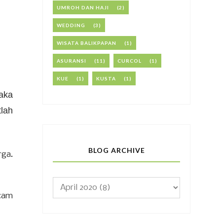
UMROH DAN HAJI
(2)
WEDDING
(3)
WISATA BALIKPAPAN
(1)
ASURANSI
(11)
CURCOL
(1)
KUE
(1)
KUSTA
(1)
aka
lah
BLOG ARCHIVE
rga.
acam